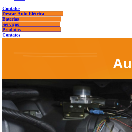
Contatos
Descar Auto Elétrica
Baterias
Serviços
Produtos
Contatos